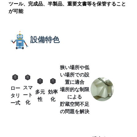
ツール、完成品、半製品、重要文書等を保管すること
が可能
設備特色
狭い場所や低
い場所での設
置に適合
スマ
ロー
場所的な制限
多元
効率
ート
タリ
による
性
化
化
ー式
貯蔵空間不足
の問題を解決