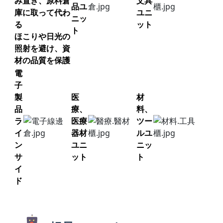
み置き、原料倉
文具
品ユ
庫に取って代わ
ユニ
ニッ
る
ット
ト
ほこりや日光の
照射を避け、資
材の品質を保護
電
子
製
医
材
品
療、
料、
ラ
医療
ツー
イ
器材
ルユ
ン
ユニ
ニッ
サ
ット
ト
イ
ド