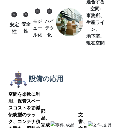
適合する
空間:
事務所、
モジ
ハイ
生産ライ
安全
安定
ュー
テク
ン、
性
性
ル化
化
地下室、
散在空間
設備の応用
空間を柔軟に利
用、保管スペー
スコストを節減
部
伝統型のラッ
文
品、
ク、コンテナ積
書、
完成