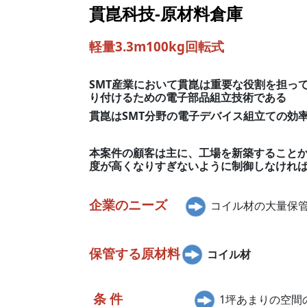
貫崑科技-原材料倉庫
軽量
3.3m100kg
回転式
SMT産業において貫崑は重要な役割を担っ
り付けるための電子部品組立技術である
貫崑はSMT分野の電子デバイス組立ての効
本案件の顧客は主に、工場を新築すること
度が高くなりすぎないように制御しなけれ
企業のニーズ
コイル材の大量保
保管する原材料
コイル材
条 件
1坪あまりの空間の