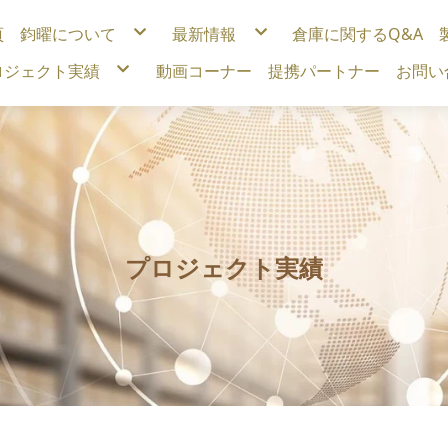
頁
鈞曜について
最新情報
倉庫に関するQ&A
企業精神
見本市出展履歴
ロジェクト実績
動画コーナー
提携パートナー
お問い
コア・コンピタンス
産業の動態
企業の活動
メディア
特許認証
スマート倉庫
代理販売業者募集
自動化
プロジェクト実績